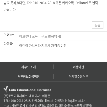
받지 못하셨다면, Tel:
010-2064-2818 혹은 카카오톡 ID: limud 로 연락
바랍니다.
목록
이전글
하브루타 교육 리무드 활용백서!
다음글
어린이 하브루타 지도사 자격증 런칭!
리무드 소개
이용약관
개인정보취급방침
이메일수집거부
(주)로로교육서비스 대표이사 : 이동준
TEL : 010-2064-2818 카카오ID : limud 이메일 : info@limud.kr
주소 : 서울특별시 강남구 강남대로 136길 11, 5층 (논현동,논현제일빌딩)