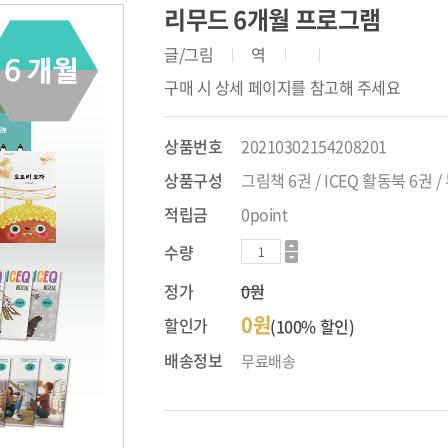
리무드 6개월 프로그램
글/그림
역
구매 시 상세 페이지를 참고해 주세요
상품번호
20210302154208201
상품구성
그림책 6권 / ICEQ 활동북 6권 
적립금
0point
수량
정가
0원
0원
할인가
(100% 할인)
배송정보
무료배송